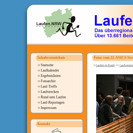
Inhaltsverzeichnis
Fotos vom 22. ASICS Seve
Startseite
Laufen-in-Koeln
>>
Laufverans
Laufkalender
Ergebnislisten
Fotoarchiv
Lauf-Treffs
Laufstrecken
Rund ums Laufen
Lauf-Reportagen
Impressum
Kontakt