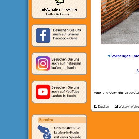
Detlev Ackermann
Vorheriges Fot
S
__________________
Autor und Copyright: Detlev A
Drucken
Weiterempfehl
Spenden