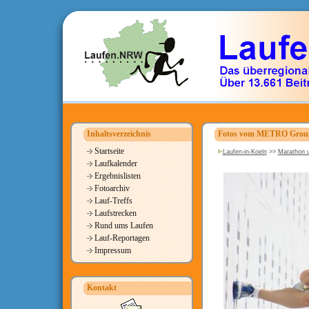
Inhaltsverzeichnis
Fotos vom METRO Group 
Startseite
Laufen-in-Koeln
>>
Marathon u
Laufkalender
Ergebnislisten
Fotoarchiv
Lauf-Treffs
Laufstrecken
Rund ums Laufen
Lauf-Reportagen
Impressum
Kontakt