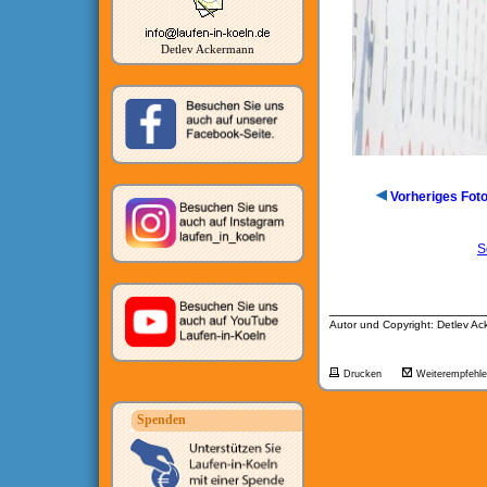
Detlev Ackermann
Vorheriges Fot
S
__________________
Autor und Copyright: Detlev A
Drucken
Weiterempfehl
Spenden