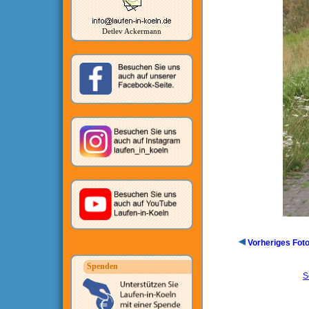
Detlev Ackermann
Vorheriges Fot
Spenden
S