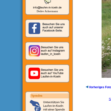
Detlev Ackermann
Vorheriges Fot
Spenden
S