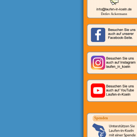
Detlev Ackermann
Spenden