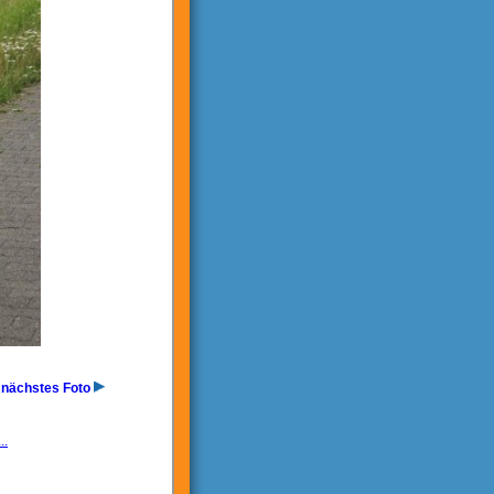
nächstes Foto
..