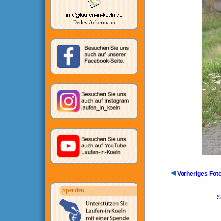
Detlev Ackermann
Vorheriges Fot
Spenden
S