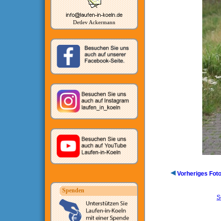
Detlev Ackermann
Vorheriges Fot
Spenden
S