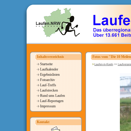
Inhaltsverzeichnis
Fotos vom "Die 10 Meile
Startseite
Laufen-in-Koeln
>>
Laufverans
Laufkalender
Ergebnislisten
Fotoarchiv
Lauf-Treffs
Laufstrecken
Rund ums Laufen
Lauf-Reportagen
Impressum
Kontakt