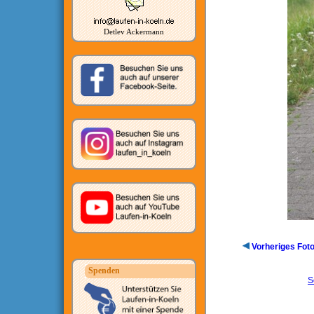
Detlev Ackermann
Vorheriges Fot
Spenden
S