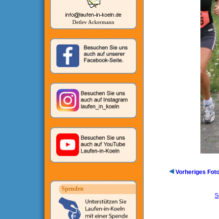
Detlev Ackermann
Vorheriges Fot
Spenden
S