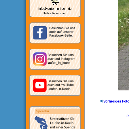
Detlev Ackermann
Vorheriges Fot
Spenden
S