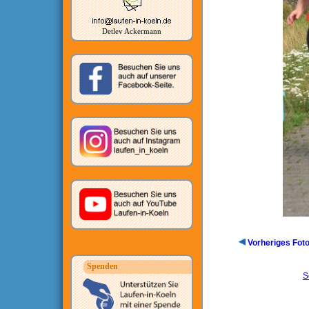
Detlev Ackermann
Vorheriges Fot
Spenden
S