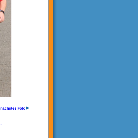
nächstes Foto
..