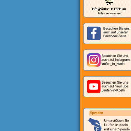
Detlev Ackermann
Spenden