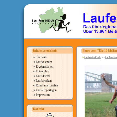
Inhaltsverzeichnis
Fotos vom "Die 10 Meile
Startseite
Laufen-in-Koeln
>>
Laufverans
Laufkalender
Ergebnislisten
Fotoarchiv
Lauf-Treffs
Laufstrecken
Rund ums Laufen
Lauf-Reportagen
Impressum
Kontakt