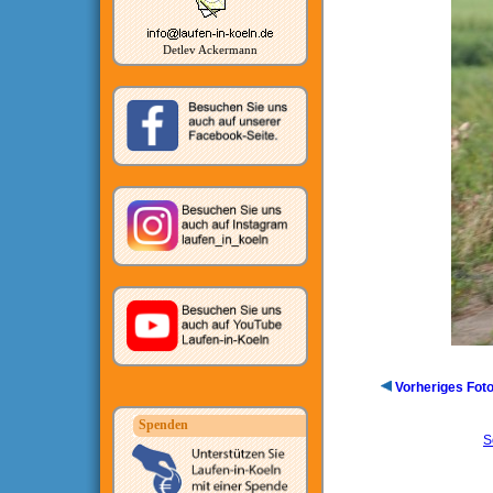
Detlev Ackermann
Vorheriges Fot
Spenden
S