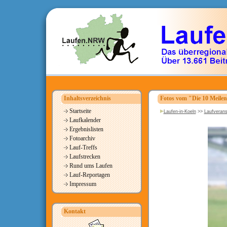
Inhaltsverzeichnis
Fotos vom "Die 10 Meile
Startseite
Laufen-in-Koeln
>>
Laufverans
Laufkalender
Ergebnislisten
Fotoarchiv
Lauf-Treffs
Laufstrecken
Rund ums Laufen
Lauf-Reportagen
Impressum
Kontakt