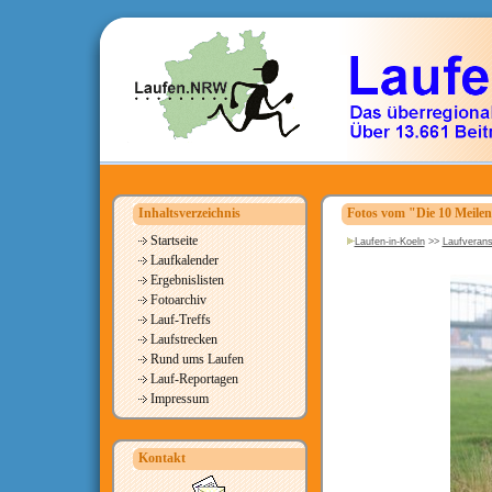
Inhaltsverzeichnis
Fotos vom "Die 10 Meile
Startseite
Laufen-in-Koeln
>>
Laufverans
Laufkalender
Ergebnislisten
Fotoarchiv
Lauf-Treffs
Laufstrecken
Rund ums Laufen
Lauf-Reportagen
Impressum
Kontakt