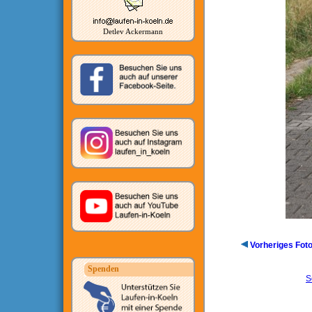
Detlev Ackermann
Vorheriges Fot
Spenden
S