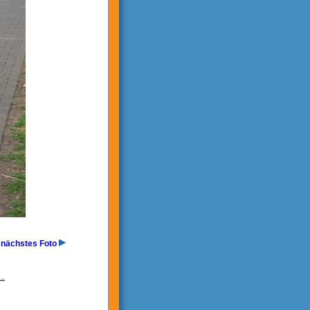
nächstes Foto
..