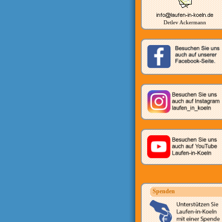
Detlev Ackermann
Spenden