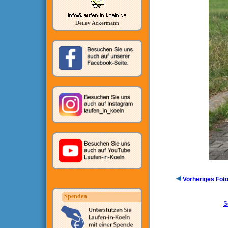
Detlev Ackermann
Vorheriges Fot
Spenden
S