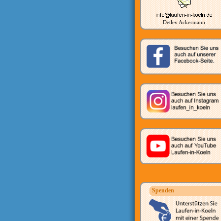
Detlev Ackermann
Spenden