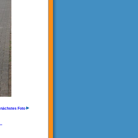
nächstes Foto
..