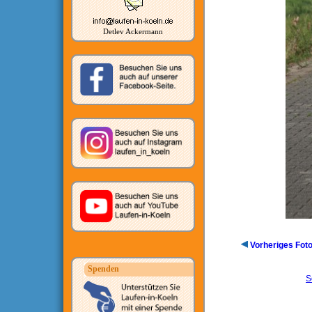
Detlev Ackermann
Vorheriges Fot
Spenden
S