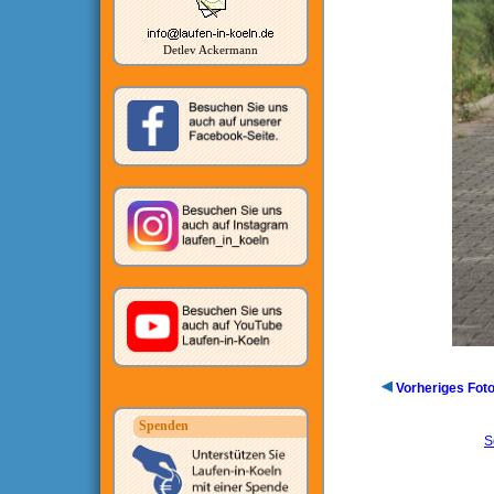
Detlev Ackermann
Vorheriges Fot
Spenden
S