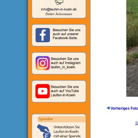
Detlev Ackermann
Vorheriges Fot
Spenden
S