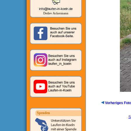
Detlev Ackermann
Vorheriges Fot
Spenden
S