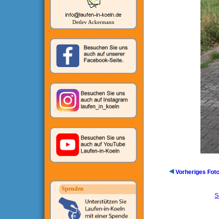
Detlev Ackermann
Vorheriges Fot
Spenden
S