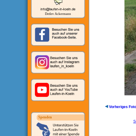
Detlev Ackermann
Vorheriges Fot
Spenden
S