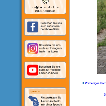
Detlev Ackermann
Vorheriges Fot
Spenden
S