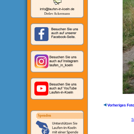
Detlev Ackermann
Vorheriges Fot
Spenden
S