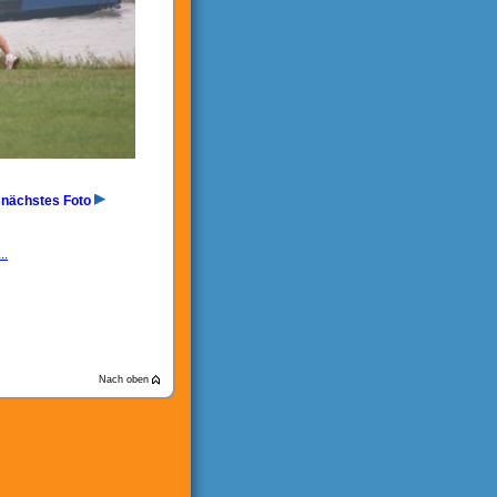
nächstes Foto
..
Nach oben