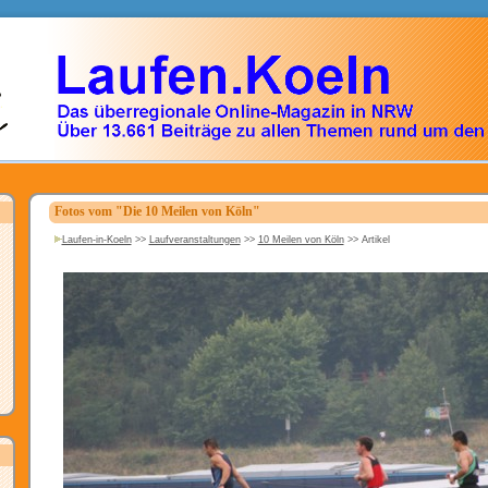
Fotos vom "Die 10 Meilen von Köln"
Laufen-in-Koeln
>>
Laufveranstaltungen
>>
10 Meilen von Köln
>>
Artikel