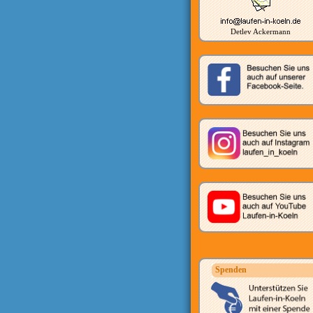
Detlev Ackermann
Spenden