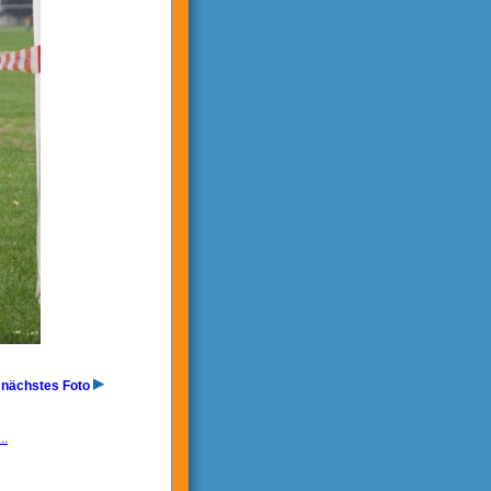
nächstes Foto
..