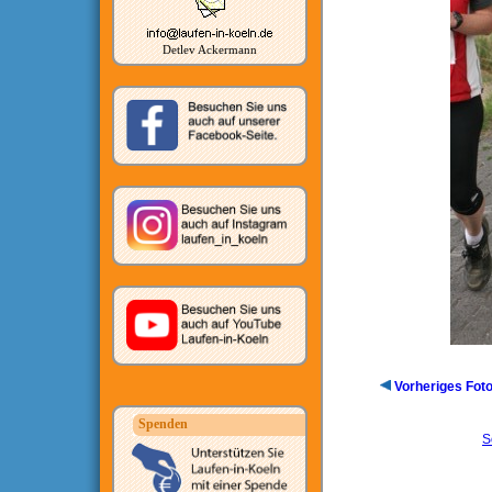
Detlev Ackermann
Vorheriges Fot
Spenden
S