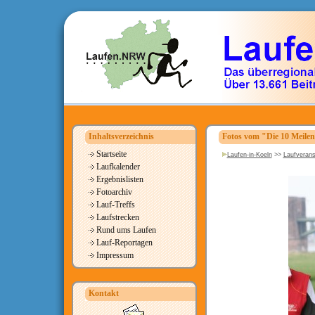
Inhaltsverzeichnis
Fotos vom "Die 10 Meile
Startseite
Laufen-in-Koeln
>>
Laufverans
Laufkalender
Ergebnislisten
Fotoarchiv
Lauf-Treffs
Laufstrecken
Rund ums Laufen
Lauf-Reportagen
Impressum
Kontakt