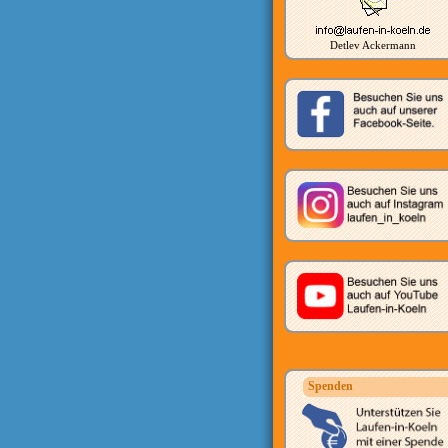
Detlev Ackermann
Spenden