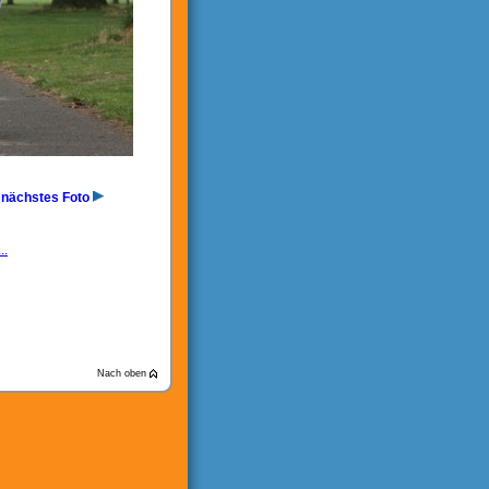
nächstes Foto
..
Nach oben