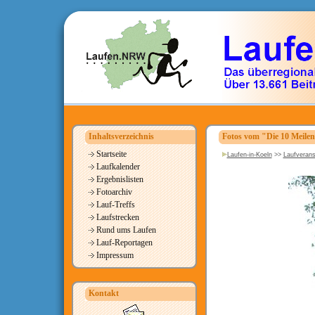
Inhaltsverzeichnis
Fotos vom "Die 10 Meile
Startseite
Laufen-in-Koeln
>>
Laufverans
Laufkalender
Ergebnislisten
Fotoarchiv
Lauf-Treffs
Laufstrecken
Rund ums Laufen
Lauf-Reportagen
Impressum
Kontakt