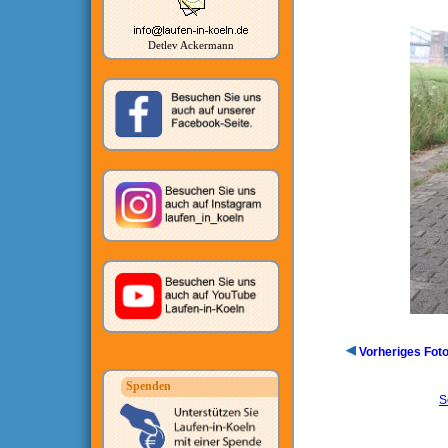
Detlev Ackermann
Vorheriges Fot
Spenden
S