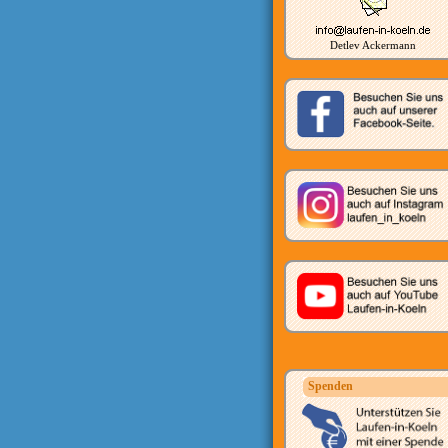
Detlev Ackermann
Spenden