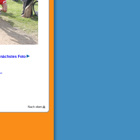
nächstes Foto
..
Nach oben