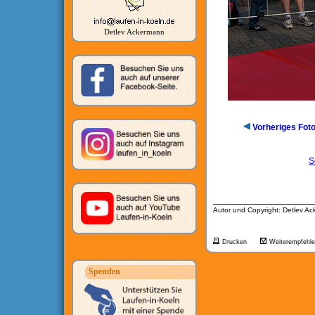
Detlev Ackermann
Vorheriges Fot
S
__________________
Autor und Copyright: Detlev A
Drucken
Weiterempfehl
Spenden