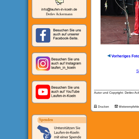
Detlev Ackermann
Vorheriges Fot
S
__________________
Autor und Copyright: Detlev A
Drucken
Weiterempfehl
Spenden