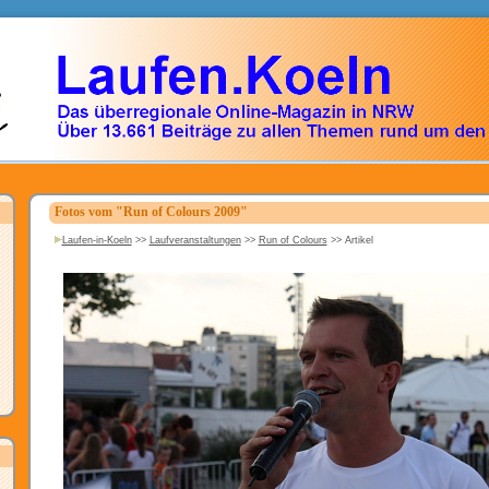
Fotos vom "Run of Colours 2009"
Laufen-in-Koeln
>>
Laufveranstaltungen
>>
Run of Colours
>>
Artikel