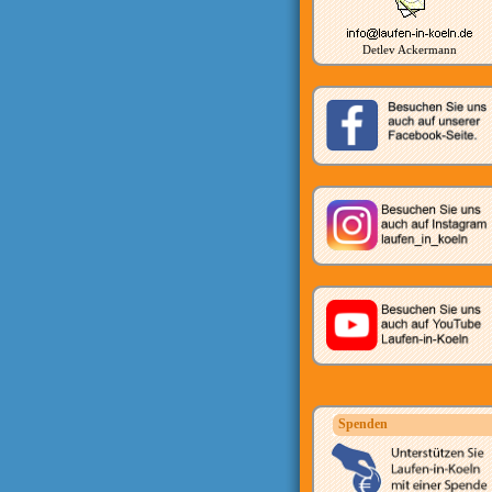
Detlev Ackermann
Spenden