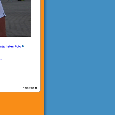
nächstes Foto
..
Nach oben