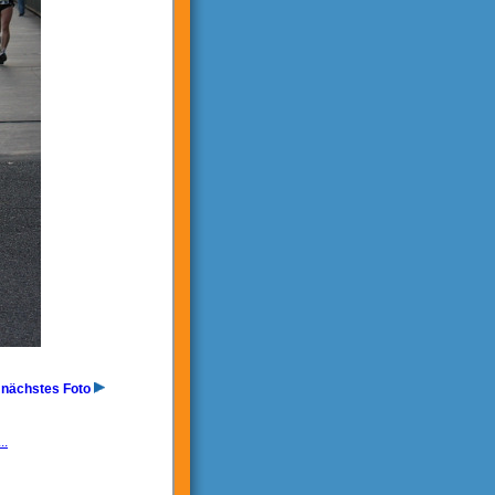
nächstes Foto
..