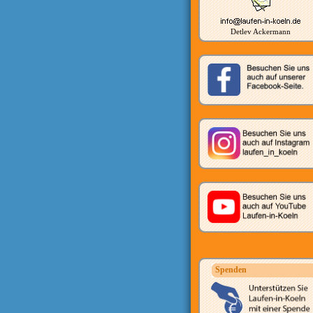
Detlev Ackermann
Spenden