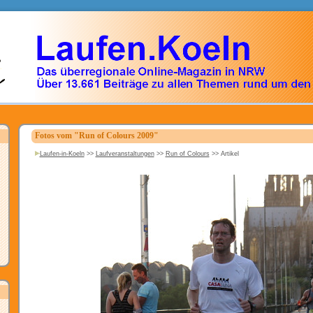
Fotos vom "Run of Colours 2009"
Laufen-in-Koeln
>>
Laufveranstaltungen
>>
Run of Colours
>>
Artikel