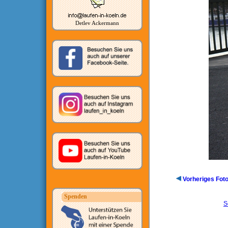
Detlev Ackermann
Vorheriges Fot
Spenden
S