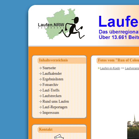
Inhaltsverzeichnis
Fotos vom "Run of Colou
Startseite
Laufen-in-Koeln
>>
Laufverans
Laufkalender
Ergebnislisten
Fotoarchiv
Lauf-Treffs
Laufstrecken
Rund ums Laufen
Lauf-Reportagen
Impressum
Kontakt