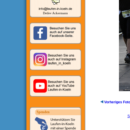
Detlev Ackermann
Vorheriges Fot
Spenden
S