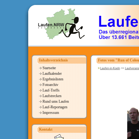
Inhaltsverzeichnis
Fotos vom "Run of Colou
Startseite
Laufen-in-Koeln
>>
Laufverans
Laufkalender
Ergebnislisten
Fotoarchiv
Lauf-Treffs
Laufstrecken
Rund ums Laufen
Lauf-Reportagen
Impressum
Kontakt