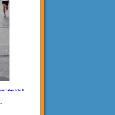
nächstes Foto
..