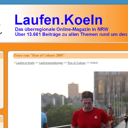
Fotos vom "Run of Colours 2009"
Laufen-in-Koeln
>>
Laufveranstaltungen
>>
Run of Colours
>>
Artikel