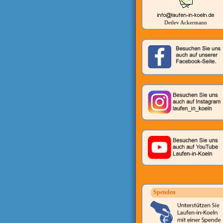
Detlev Ackermann
Spenden