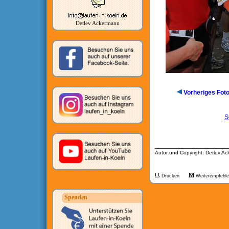
Detlev Ackermann
Vorheriges Fot
S
__________________
Autor und Copyright: Detlev A
Drucken
Weiterempfehl
Spenden