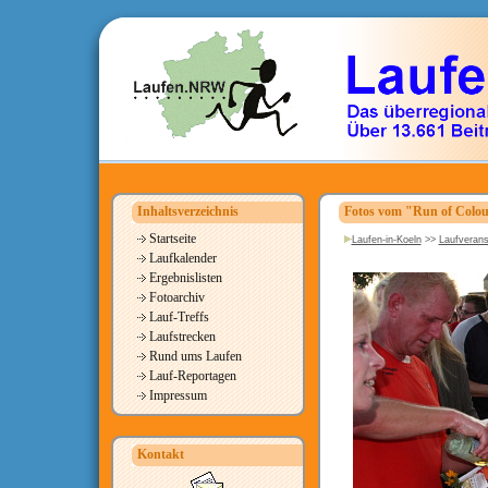
Inhaltsverzeichnis
Fotos vom "Run of Colou
Startseite
Laufen-in-Koeln
>>
Laufverans
Laufkalender
Ergebnislisten
Fotoarchiv
Lauf-Treffs
Laufstrecken
Rund ums Laufen
Lauf-Reportagen
Impressum
Kontakt