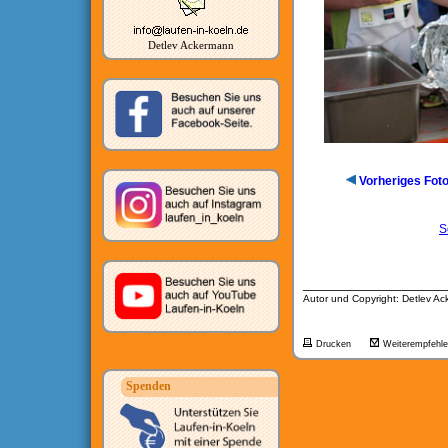
Detlev Ackermann
Vorheriges Fot
S
__________________
Autor und Copyright: Detlev A
Drucken
Weiterempfehl
Spenden