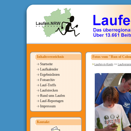
Inhaltsverzeichnis
Fotos vom "Run of Colou
Startseite
Laufen-in-Koeln
>>
Laufverans
Laufkalender
Ergebnislisten
Fotoarchiv
Lauf-Treffs
Laufstrecken
Rund ums Laufen
Lauf-Reportagen
Impressum
Kontakt