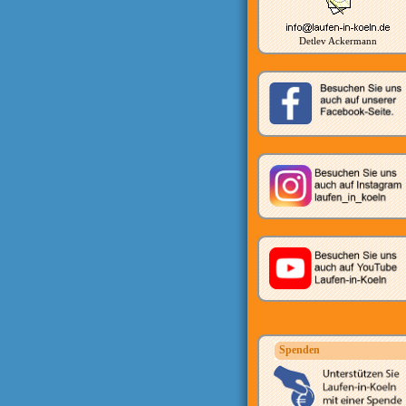
Detlev Ackermann
Spenden