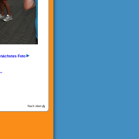
nächstes Foto
..
Nach oben