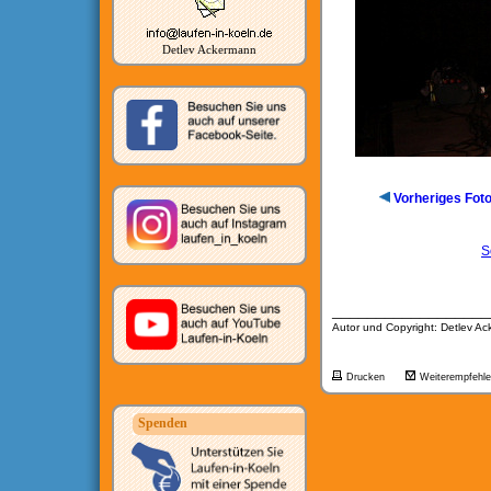
Detlev Ackermann
Vorheriges Fot
S
__________________
Autor und Copyright: Detlev A
Drucken
Weiterempfehl
Spenden