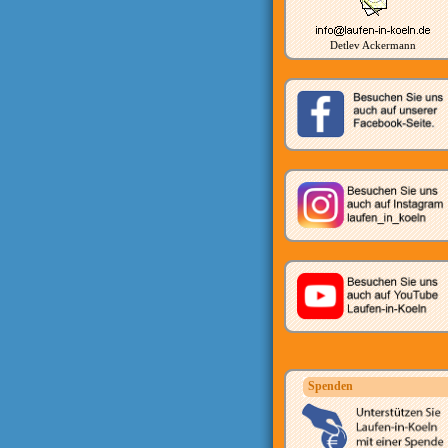
Detlev Ackermann
Spenden