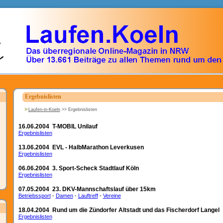
Ergebnislisten
Laufen-in-Koeln
>>
Ergebnislisten
16.06.2004 T-MOBIL Unilauf
Ergebnislisten
13.06.2004 EVL - HalbMarathon Leverkusen
Ergebnislisten
06.06.2004 3. Sport-Scheck Stadtlauf Köln
Ergebnislisten
07.05.2004 23. DKV-Mannschaftslauf über 15km
Betriebssport
-
Damen
-
Lauftreff
-
Vereine
18.04.2004 Rund um die Zündorfer Altstadt und das Fischerdorf Langel
Ergebnislisten