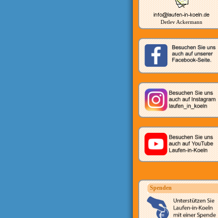
Detlev Ackermann
Spenden