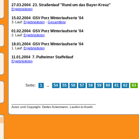
27.03.2004 23. Straßenlauf "Rund um das Bayer-Kreuz"
Ergebnislisten
15.02.2004 GSV Porz Winterlaufserie '04
3. Lauf:
Ergebnislisten
-
Gesamtliste
01.02.2004 GSV Porz Winterlaufserie '04
2. Lauf:
Ergebnislisten
18.01.2004 GSV Porz Winterlaufserie '04
1. Lauf:
Ergebnislisten
11.01.2004 7. Pulheimer Staffellauf
Ergebnislisten
Seite:
1
...
54
55
56
57
58
59
60
61
62
63
__________________________________
Autor und Copyright: Detlev Ackermann, Laufen-in-Koeln