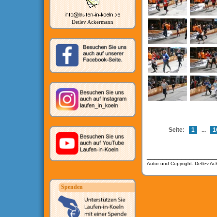
Detlev Ackermann
Seite:
1
...
1
__________________
Autor und Copyright: Detlev A
Spenden