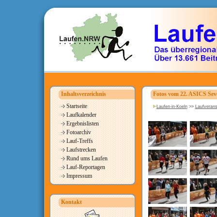
Inhaltsverzeichnis
Fotos vom 22. ASICS Seve
Startseite
Laufen-in-Koeln
>>
Laufverans
Laufkalender
Ergebnislisten
Fotoarchiv
Lauf-Treffs
Laufstrecken
Rund ums Laufen
Lauf-Reportagen
Impressum
Kontakt