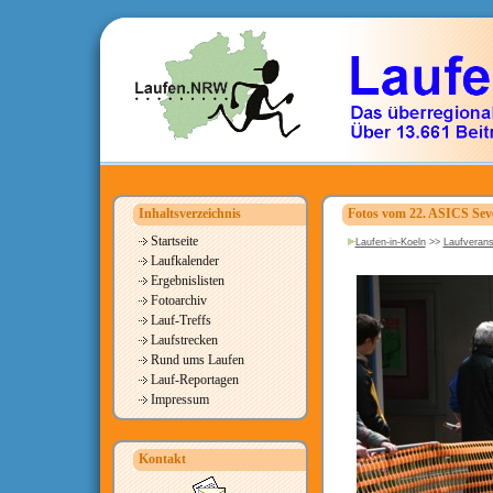
Inhaltsverzeichnis
Fotos vom 22. ASICS Seve
Startseite
Laufen-in-Koeln
>>
Laufverans
Laufkalender
Ergebnislisten
Fotoarchiv
Lauf-Treffs
Laufstrecken
Rund ums Laufen
Lauf-Reportagen
Impressum
Kontakt