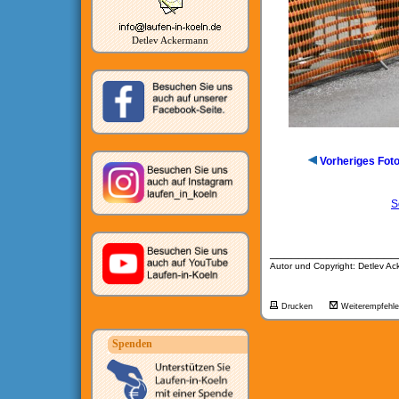
Detlev Ackermann
Vorheriges Fot
S
__________________
Autor und Copyright: Detlev A
Drucken
Weiterempfehl
Spenden