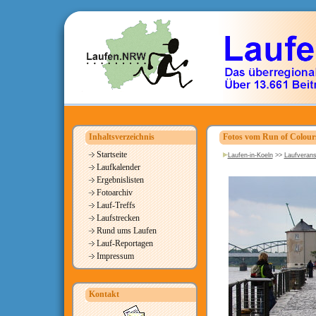
Inhaltsverzeichnis
Fotos vom Run of Colour
Startseite
Laufen-in-Koeln
>>
Laufverans
Laufkalender
Ergebnislisten
Fotoarchiv
Lauf-Treffs
Laufstrecken
Rund ums Laufen
Lauf-Reportagen
Impressum
Kontakt