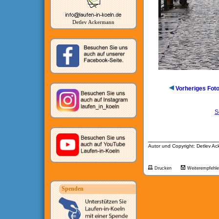
Detlev Ackermann
Vorheriges Fot
S
__________________
Autor und Copyright: Detlev A
Drucken
Weiterempfehl
Spenden