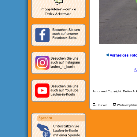
Detlev Ackermann
Vorheriges Fot
S
__________________
Autor und Copyright: Detlev A
Drucken
Weiterempfehl
Spenden