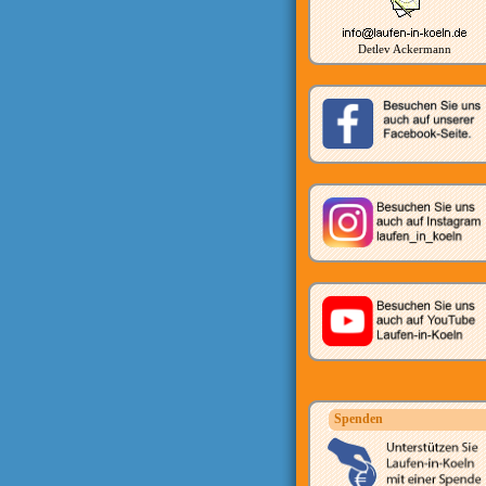
Detlev Ackermann
Spenden