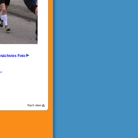
nächstes Foto
..
Nach oben